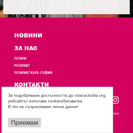
НОВИНИ
ЗА НАС
РОТАРИ
РОТАРАКТ
РОТАРАКТ КЛУБ СОФИЯ
КОНТАКТИ
За подобряване достъпността до rotaractsofia.org,
уебсайтът използва cookies/бисквитки.
В тях не съхраняваме лични данни!
© 2026 All rights reserved
Приемам