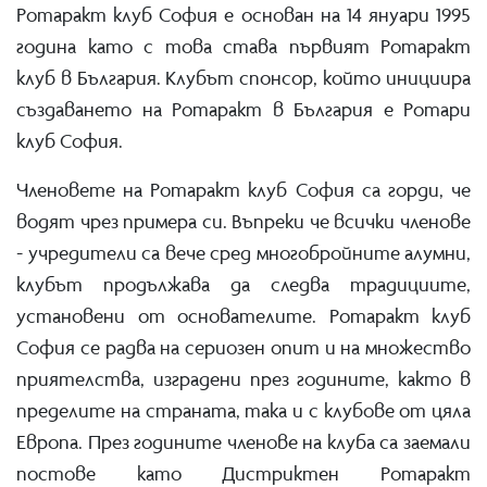
Ротаракт клуб София е основан на 14 януари 1995
година като с това става първият Ротаракт
клуб в България. Клубът спонсор, който инициира
създаването на Ротаракт в България е Ротари
клуб София.
Членовете на Ротаракт клуб София са горди, че
водят чрез примера си. Въпреки че всички членове
- учредители са вече сред многобройните алумни,
клубът продължава да следва традициите,
установени от основателите. Ротаракт клуб
София се радва на сериозен опит и на множество
приятелства, изградени през годините, както в
пределите на страната, така и с клубове от цяла
Европа. През годините членове на клуба са заемали
постове като Дистриктен Ротаракт