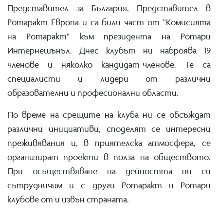
Представител за България, Представител в
Ротаракт Европа и са били част от "Комисията
на Ротаракт" към президента на Ротари
Интернешънъл. Днес клубът ни наброява 19
членове и няколко кандидат-членове. Те са
специалисти и лидери от различни
образователни и професионални области.
По време на срещите на клуба ни се обсъждат
различни инициативи, споделят се интересни
преживявания и, в приятелска атмосфера, се
организират проекти в полза на обществото.
При осъществяване на дейността ни си
сътрудничим и с други Ротаракт и Ротари
клубове от и извън страната.